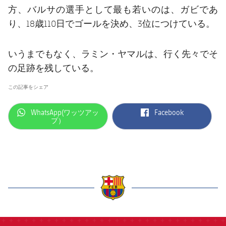
ガビ
方、バルサの選手として最も若いのは、
であ
り、18歳110日でゴールを決め、3位につけている。
いうまでもなく、ラミン・ヤマルは、行く先々でそ
の足跡を残している。
この記事をシェア
label.aria.whatsapp
label.aria.facebook
WhatsApp(ワッツアッ
Facebook
プ）
label.aria.barcelona