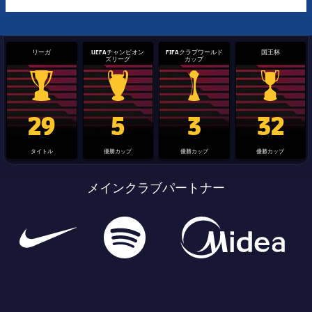
リーガ
UEFAチャンピオン
FIFAクラブワールド
国王杯
ズリーグ
カップ
La Liga trophy
Champions League trophy
label.aria.clubworldcup
国王杯
29
5
3
32
タイトル
優勝カップ
優勝カップ
優勝カップ
メインクラブパートナー