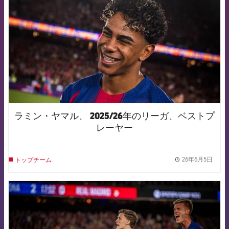
ラミン・ヤマル、 2025/26年のリーガ、ベストプ
レーヤー
26年6月5日
トップチーム
label.
FCB Barcelona badge