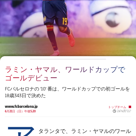
チケット
スケジュール
PLUSICON
LABEL.ARIA.PLUS
会長
plusicon
label.aria.plus
結果
チケット
トップチーム
plusicon
label.aria.plus
レジェンド
プレスパス
順位表
結果
スケジュール
PLUSICON
LABEL.ARIA.PLUS
監督
Facilities
順位表
チケット
トップチーム
plusicon
label.aria.plus
ラミン・ヤマル、ワールドカップで
結果
スケジュール
ゴールデビュー
PLUSICON
LABEL.ARIA.PLUS
順位表
チケット
FCバルセロナの '10' 番は、ワールドカップでの初ゴールを
トップチーム
plusicon
label.aria.plus
18歳343日で決めた
結果
スケジュール
www.fcbarcelona.jp
トップチーム
PLUSICON
LABEL.ARIA.PLUS
Published ne
6月21日（日）午後5.20
26?6月?21?
ア
順位表
チケット
トップチーム
plusicon
label.aria.plus
タランタで、ラミン・ヤマルのワール