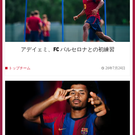
アデイェミ、FC バルセロナとの初練習
26年7月24日
トップチーム
label.
FCB Barcelona badge