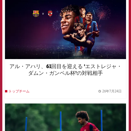
アル・アハリ、61回目を迎える 'エストレジャ・
ダムン・ガンペル杯'の対戦相手
26年7月24日
トップチーム
label.
FCB Barcelona badge