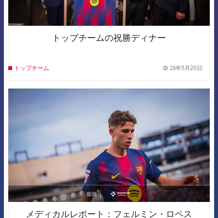
トップチームの祝勝ディナー
26年5月20日
トップチーム
label.
FCB Barcelona badge
提供
asistencia
メディカルレポート：フェルミン・ロペス