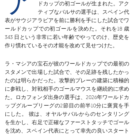
結果
スケジュール
ドカップの初ゴールが生まれた。アク
ティブなバルサの選手は、スペイン代
順位表
チケット
表がサウジアラビアを前に勝利を手にした試合でワ
ールドカップでの初ゴールを決めた。それを18 歳
結果
343 日という非常に若い年齢でやってのけ、歴史を
作り慣れているその才能を改めて見せつけた。
順位表
ラ・マシアの宝石
が彼のワールドカップでの最初の
スタメンで出場した試合で、その足跡を残したかっ
たのは明らかだった。攻撃的プレーの建築に積極的
に参戦し、対戦相手のゴールマウスを継続的に求め
た。ロカフォンダ出身の選手は、2026年ワールドカ
ップグループリーグの2節目の前半10分に褒賞を手
にした。 彼は、オヤルサバルからのセンタリング
を生かし、右足で正確なファーストタッチでゴール
を沈め、スペイン代表にとって幸先の良いスタート