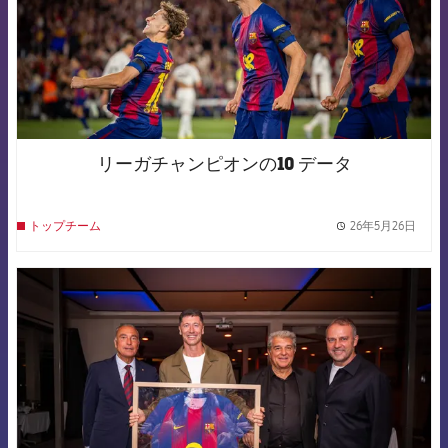
リーガチャンピオンの10 データ
26年5月26日
トップチーム
label.
FCB Barcelona badge