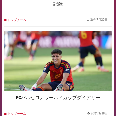
記録
26年7月20日
トップチーム
label.
FCB Barcelona badge
FCバルセロナワールドカップダイアリー
26年7月19日
トップチーム
label.