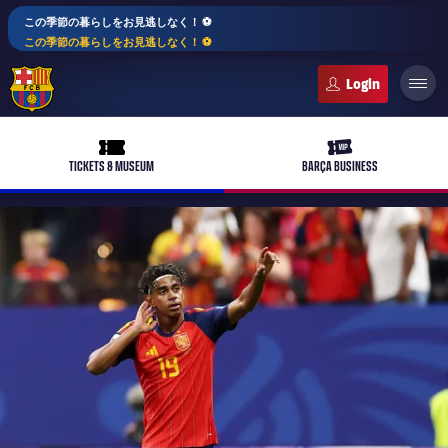
この季節の暮らしをお見逃しなく！ ⚽️
この季節の暮らしをお見逃しなく！ ⚽️
FC Barcelona club badge
ticket-full
ticket-vip
TICKETS & MUSEUM
BARÇA BUSINESS
PLUSICON
LABEL.ARIA.PLUS
トップチーム
plusicon
label.aria.plus
女子サッカー
plusicon
label.aria.plus
バルサアカデミー
plusicon
label.aria.plus
スケジュール
バルサAtlètic
plusicon
label.aria.plus
10年毎