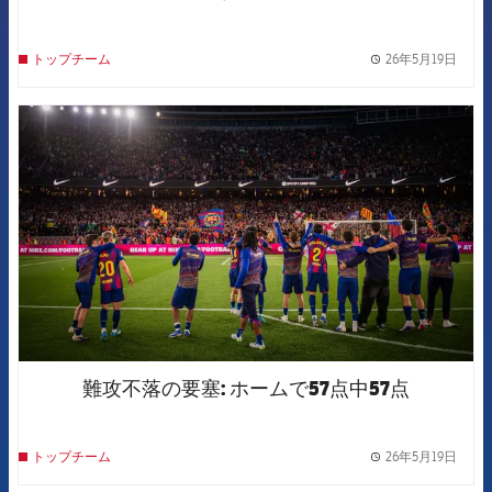
26年5月19日
トップチーム
label.
FCB Barcelona badge
難攻不落の要塞: ホームで57点中57点
26年5月19日
トップチーム
label.