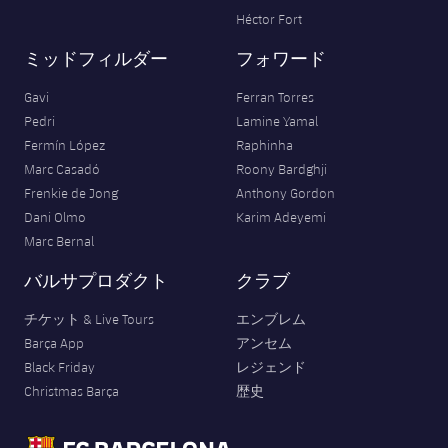
Héctor Fort
ミッドフィルダー
フォワード
Gavi
Ferran Torres
Pedri
Lamine Yamal
Fermín López
Raphinha
Marc Casadó
Roony Bardghji
Frenkie de Jong
Anthony Gordon
Dani Olmo
Karim Adeyemi
Marc Bernal
バルサプロダクト
クラブ
チケット & Live Tours
エンブレム
Barça App
アンセム
Black Friday
レジェンド
Christmas Barça
歴史