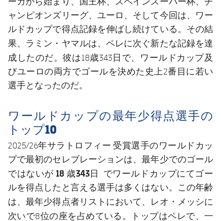
ーガから始まり、国王杯、スペインスーパー杯、チ
ャンピオンズリーグ、ユーロ、そして今回は、ワー
ルドカップで得点記録を伸ばし続けている。その結
ラミン・ヤマル
ペレに次ぐ新たな記録を達
果、
は、
成
したのだ。彼は18歳343日で、ワールドカップ及
びユーロの両方でゴールを決めた史上2番目に若い
選手となったのだ。
ワールドカップの最年少得点選手の
トップ10
2025/26年サラトロフィー 受賞選手のワールドカッ
プで最初のセレブレーションは、最年少でのゴール
18 歳343日
ではないが
でワールドカップにてゴー
ルを得点したと言える選手は多くはない。この年齢
レオ・メッシ
は、最年少得点者リストにおいて、
に
ペレ
次いで8位の座を占めている。トップは
で、一