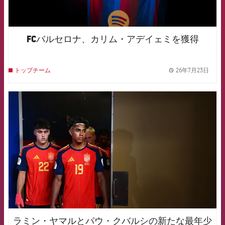
FCバルセロナ、カリム・アデイェミを獲得
26年7月23日
トップチーム
label.
FCB Barcelona badge
ラミン・ヤマルとパウ・クバルシの新たな最年少