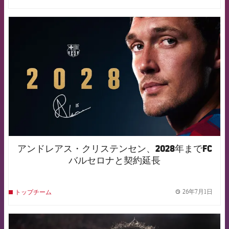
FCB Barcelona badge
アンドレアス・クリステンセン、2028年までFC
バルセロナと契約延長
26年7月1日
トップチーム
label.
FCB Barcelona badge