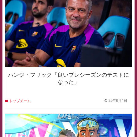
ハンジ・フリック「良いプレシーズンのテストに
なった」
25年8月4日
トップチーム
label.
FCB Barcelona badge