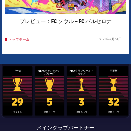
プレビュー：FC ソウル – FC バルセロナ
25年7月31日
トップチーム
label.
リーガ
UEFAチャンピオン
FIFAクラブワールド
国王杯
ズリーグ
カップ
La Liga trophy
Champions League trophy
label.aria.clubworldcup
国王杯
29
5
3
32
タイトル
優勝カップ
優勝カップ
優勝カップ
メインクラブパートナー