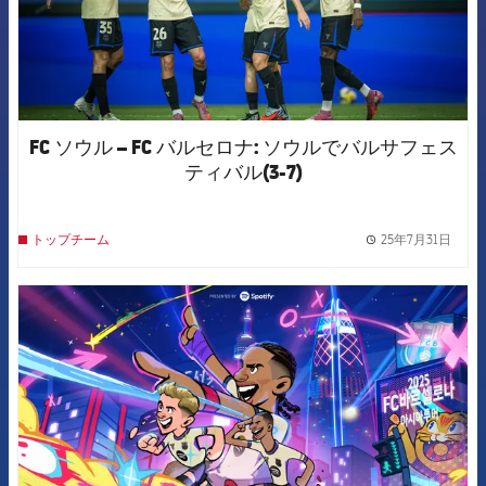
FC ソウル – FC バルセロナ: ソウルでバルサフェス
ティバル(3-7)
25年7月31日
トップチーム
label.
FCB Barcelona badge