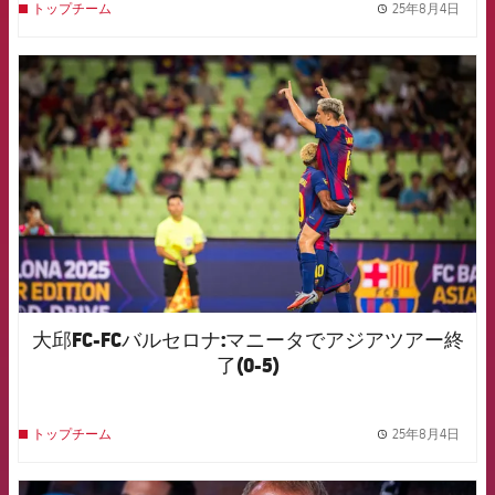
25年8月4日
トップチーム
label.
FCB Barcelona badge
大邱FC-FCバルセロナ:マニータでアジアツアー終
了(0-5)
25年8月4日
トップチーム
label.
FCB Barcelona badge