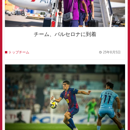
チーム、バルセロナに到着
25年8月5日
トップチーム
label.
FCB Barcelona badge