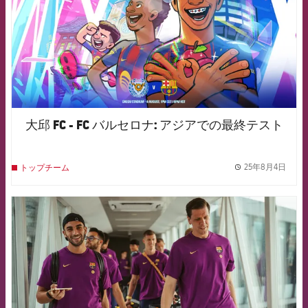
大邱 FC - FC バルセロナ: アジアでの最終テスト
25年8月4日
トップチーム
label.
FCB Barcelona badge