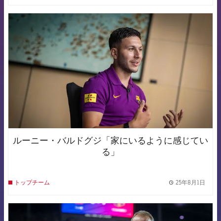
FCB Barcelona badge
ルーニー・バルドグジ「家にいるように感じてい
る」
25年8月1日
トップチーム
label.
FCB Barcelona badge