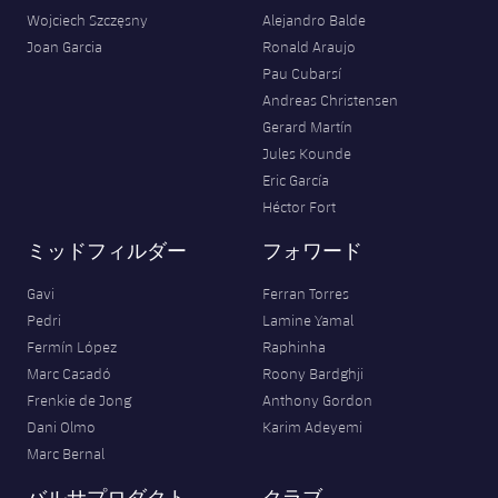
Wojciech Szczęsny
Alejandro Balde
Joan Garcia
Ronald Araujo
Pau Cubarsí
Andreas Christensen
Gerard Martín
Jules Kounde
Eric García
Héctor Fort
ミッドフィルダー
フォワード
Gavi
Ferran Torres
Pedri
Lamine Yamal
Fermín López
Raphinha
Marc Casadó
Roony Bardghji
Frenkie de Jong
Anthony Gordon
Dani Olmo
Karim Adeyemi
Marc Bernal
バルサプロダクト
クラブ