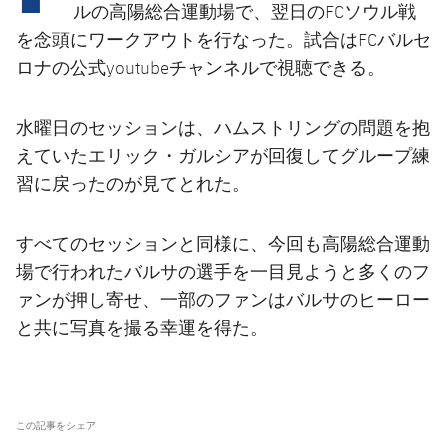
結果
スケジュール
ルの高陽総合運動場で、翌日のFCソウル戦
を念頭にワークアウトを行なった。試合はFCバルセ
順位表
チケット
ロナの公式youtubeチャンネルで視聴できる。
結果
水曜日のセッションは、ハムストリングの問題を抱
えていたエリック・ガルシアが回復してグループ練
順位表
習に戻ったのが見てとれた。
すべてのセッションと同様に、今回も高陽総合運動
場で行われたバルサの選手を一目見ようと多くのフ
ァンが押し寄せ、一部のファンはバルサのヒーロー
と共に写真を撮る幸運を得た。
この記事をシェア