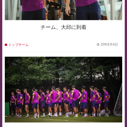
チーム、大邱に到着
25年8月4日
トップチーム
label.
FCB Barcelona badge