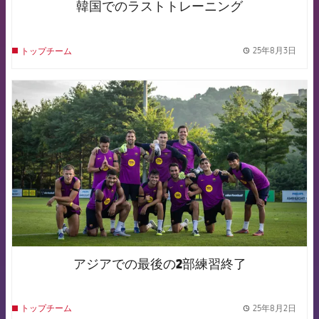
韓国でのラストトレーニング
25年8月3日
トップチーム
label.
FCB Barcelona badge
アジアでの最後の2部練習終了
25年8月2日
トップチーム
label.