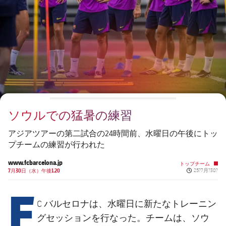
チケット
スケジュール
PLUSICON
LABEL.ARIA.PLUS
会長
plusicon
label.aria.plus
結果
チケット
トップチーム
plusicon
label.aria.plus
レジェンド
プレスパス
順位表
結果
スケジュール
PLUSICON
LABEL.ARIA.PLUS
監督
Facilities
順位表
チケット
トップチーム
plusicon
label.aria.plus
ソウルでの猛暑の練習
結果
スケジュール
PLUSICON
LABEL.ARIA.PLUS
アジアツアーの第二試合の24時間前、水曜日の午後にトッ
順位表
プチームの練習が行われた
チケット
トップチーム
plusicon
label.aria.plus
www.fcbarcelona.jp
トップチーム
Published new
結果
7月30日（水）午後1.20
25?7月?30?
スケジュール
F
PLUSICON
LABEL.ARIA.PLUS
順位表
チケット
C バルセロナは、水曜日に新たなトレーニン
トップチーム
plusicon
label.aria.plus
グセッションを行なった。チームは、ソウ