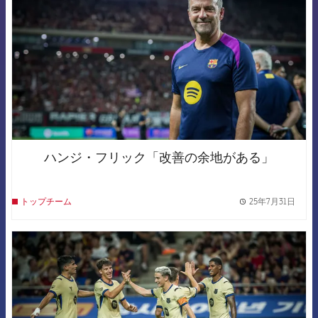
ハンジ・フリック「改善の余地がある」
25年7月31日
トップチーム
label.
FCB Barcelona badge