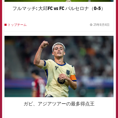
フルマッチ: 大邱FC vs FC バルセロナ（0-5）
25年8月4日
トップチーム
label.
FCB Barcelona badge
ガビ、アジアツアーの最多得点王