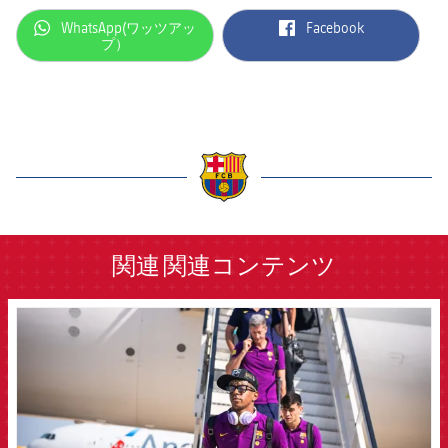
label.aria.whatsapp
label.aria.facebook
WhatsApp(ワッツアッ
Facebook
プ）
label.aria.barcelona
関連
関連コンテンツ
FCB Barcelona badge