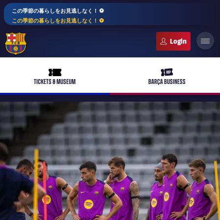
この季節の暮らしをお見逃しなく！ ⚽️
この季節の暮らしをお見逃しなく！ ⚽️
FC Barcelona club badge
ticket-full
ticket-vip
TICKETS & MUSEUM
BARÇA BUSINESS
PLUSICON
LABEL.ARIA.PLUS
トップチーム
plusicon
label.aria.plus
女子サッカー
plusicon
label.aria.plus
バルサアカデミー
plusicon
label.aria.plus
スケジュール
バルサAtlètic
plusicon
label.aria.plus
10年毎