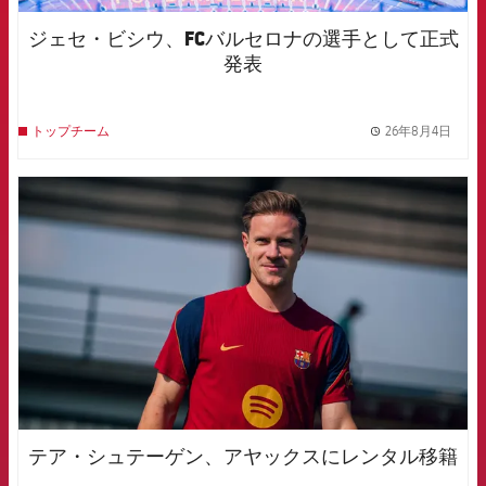
ジェセ・ビシウ、FCバルセロナの選手として正式
発表
26年8月4日
トップチーム
label.
FCB Barcelona badge
テア・シュテーゲン、アヤックスにレンタル移籍