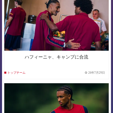
ハフィーニャ、キャンプに合流
26年7月29日
トップチーム
label.
FCB Barcelona badge