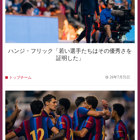
ハンジ・フリック「若い選手たちはその優秀さを
証明した」
26年7月31日
トップチーム
label.
FCB Barcelona badge