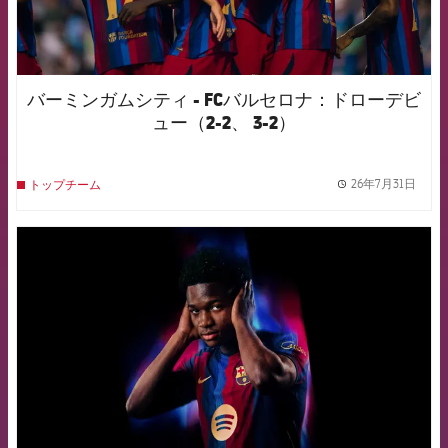
バーミンガムシティ - FCバルセロナ：ドローデビ
ュー（2-2、 3-2）
26年7月31日
トップチーム
label.
FCB Barcelona badge