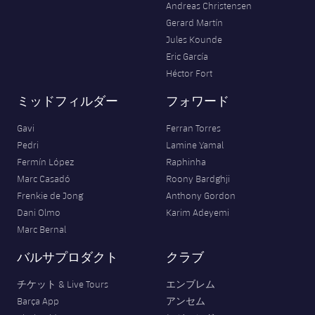
Andreas Christensen
Gerard Martín
Jules Kounde
Eric García
Héctor Fort
ミッドフィルダー
フォワード
Gavi
Ferran Torres
Pedri
Lamine Yamal
Fermín López
Raphinha
Marc Casadó
Roony Bardghji
Frenkie de Jong
Anthony Gordon
Dani Olmo
Karim Adeyemi
Marc Bernal
バルサプロダクト
クラブ
チケット & Live Tours
エンブレム
Barça App
アンセム