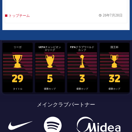
26年7月28日
トップチーム
label.
リーガ
UEFAチャンピオン
FIFAクラブワールド
国王杯
ズリーグ
カップ
La Liga trophy
Champions League trophy
label.aria.clubworldcup
国王杯
29
5
3
32
タイトル
優勝カップ
優勝カップ
優勝カップ
メインクラブパートナー