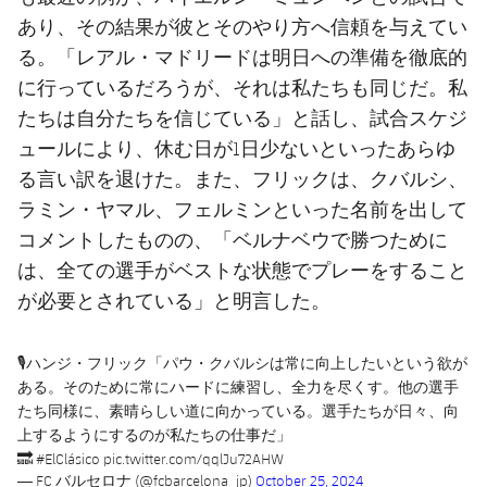
あり、その結果が彼とそのやり方へ信頼を与えてい
る。「レアル・マドリードは明日への準備を徹底的
に行っているだろうが、それは私たちも同じだ。私
たちは自分たちを信じている」と話し、試合スケジ
ュールにより、休む日が1日少ないといったあらゆ
る言い訳を退けた。また、フリックは、クバルシ、
ラミン・ヤマル、フェルミンといった名前を出して
コメントしたものの、「ベルナベウで勝つために
は、全ての選手がベストな状態でプレーをすること
が必要とされている」と明言した。
🎙️ハンジ・フリック「パウ・クバルシは常に向上したいという欲が
ある。そのために常にハードに練習し、全力を尽くす。他の選手
たち同様に、素晴らしい道に向かっている。選手たちが日々、向
上するようにするのが私たちの仕事だ」
🔜
#ElClásico
pic.twitter.com/qqlJu72AHW
— FC バルセロナ (@fcbarcelona_jp)
October 25, 2024