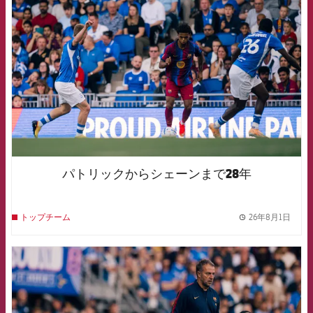
FCB Barcelona badge
パトリックからシェーンまで28年
26年8月1日
トップチーム
label.
FCB Barcelona badge