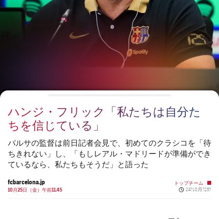
チケット
スケジュール
PLUSICON
LABEL.ARIA.PLUS
会長
plusicon
label.aria.plus
結果
チケット
トップチーム
plusicon
label.aria.plus
レジェンド
プレスパス
順位表
結果
スケジュール
PLUSICON
LABEL.ARIA.PLUS
監督
Facilities
順位表
チケット
トップチーム
plusicon
label.aria.plus
ハンジ・フリック「私たちは自分た
結果
スケジュール
ちを信じている」
PLUSICON
LABEL.ARIA.PLUS
順位表
チケット
バルサの監督は前日記者会見で、初めてのクラシコを「待
トップチーム
plusicon
label.aria.plus
ちきれない」し、「もしレアル・マドリードが準備ができ
ているなら、私たちもそうだ」と語った
結果
スケジュール
PLUSICON
LABEL.ARIA.PLUS
fcbarcelona.jp
トップチーム
Published news
順位表
10月25日（金）午前11.45
24?10月?25?
チケット
トップチーム
plusicon
label.aria.plus