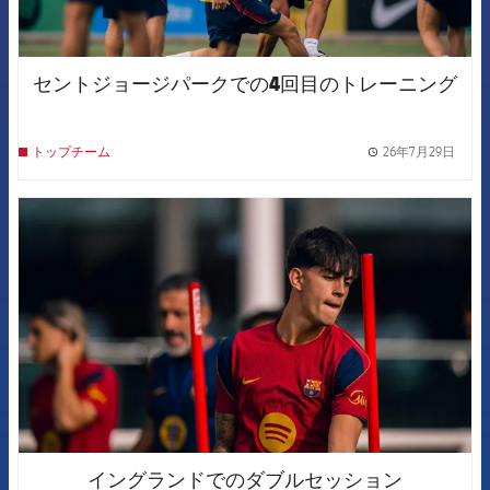
セントジョージパークでの4回目のトレーニング
26年7月29日
トップチーム
label.
FCB Barcelona badge
イングランドでのダブルセッション