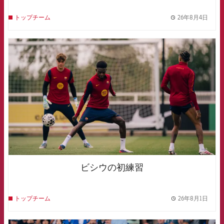
26年8月4日
トップチーム
label.
FCB Barcelona badge
ビシウの初練習
26年8月1日
トップチーム
label.