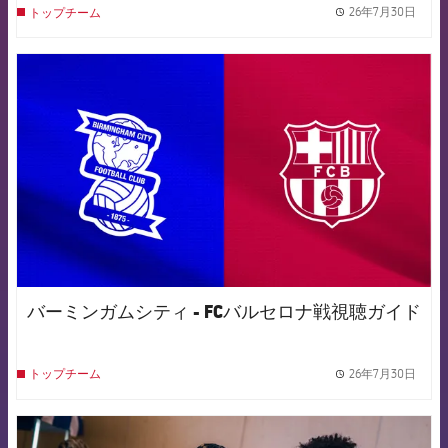
26年7月30日
トップチーム
label.
FCB Barcelona badge
バーミンガムシティ - FCバルセロナ戦視聴ガイド
26年7月30日
トップチーム
label.
FCB Barcelona badge