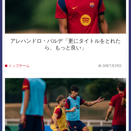
アレハンドロ・バルデ「更にタイトルをとれた
ら、もっと良い」
26年7月29日
トップチーム
label.
FCB Barcelona badge