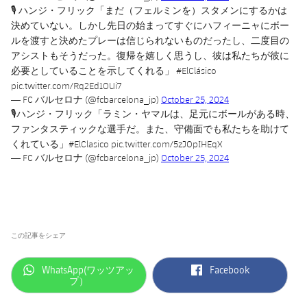
🎙️ ハンジ・フリック「まだ（フェルミンを）スタメンにするかは
決めていない。しかし先日の始まってすぐにハフィーニャにボー
ルを渡すと決めたプレーは信じられないものだったし、二度目の
アシストもそうだった。復帰を嬉しく思うし、彼は私たちが彼に
必要としていることを示してくれる」
#ElClásico
pic.twitter.com/Rq2Ed1OUi7
— FC バルセロナ (@fcbarcelona_jp)
October 25, 2024
🎙️ハンジ・フリック「ラミン・ヤマルは、足元にボールがある時、
ファンタスティックな選手だ。また、守備面でも私たちを助けて
くれている」
#ElClasico
pic.twitter.com/5zJOpIHEqX
— FC バルセロナ (@fcbarcelona_jp)
October 25, 2024
この記事をシェア
label.aria.whatsapp
label.aria.facebook
WhatsApp(ワッツアッ
Facebook
プ）