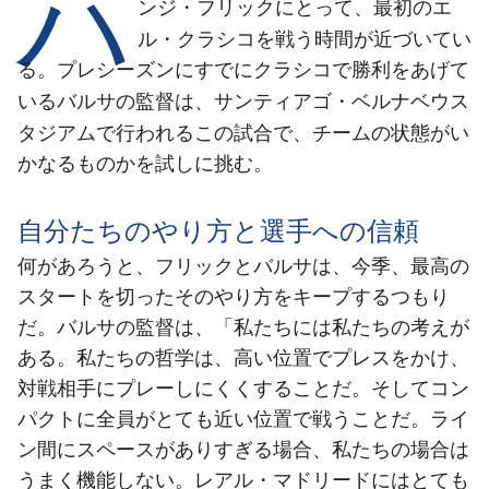
ハ
結果
エ
ンジ・フリックにとって、最初の
スケジュール
ル・クラシコ
を戦う時間が近づいてい
順位表
チケット
る。プレシーズンにすでにクラシコで勝利をあげて
サンティアゴ・ベルナベウス
いるバルサの監督は、
結果
タジアム
で行われるこの試合で、チームの状態がい
かなるものかを試しに挑む。
順位表
自分たちのやり方と選手への信頼
何があろうと、フリックとバルサは、今季、最高の
スタートを切ったそのやり方をキープするつもり
だ。バルサの監督は、「私たちには私たちの考えが
ある。私たちの哲学は、高い位置でプレスをかけ、
対戦相手にプレーしにくくすることだ。そしてコン
パクトに全員がとても近い位置で戦うことだ。ライ
ン間にスペースがありすぎる場合、私たちの場合は
うまく機能しない。レアル・マドリードにはとても