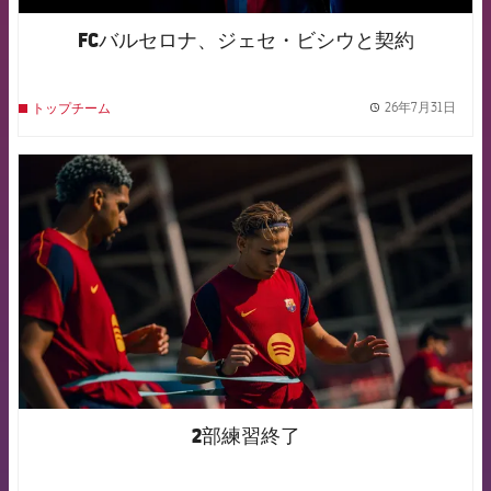
FCバルセロナ、ジェセ・ビシウと契約
26年7月31日
トップチーム
label.
FCB Barcelona badge
2部練習終了