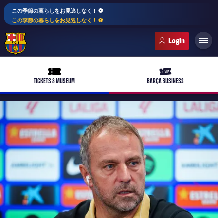
この季節の暮らしをお見逃しなく！ ⚽️
この季節の暮らしをお見逃しなく！ ⚽️
FC Barcelona club badge
ticket-full
ticket-vip
TICKETS & MUSEUM
BARÇA BUSINESS
PLUSICON
LABEL.ARIA.PLUS
トップチーム
plusicon
label.aria.plus
女子サッカー
plusicon
label.aria.plus
バルサアカデミー
plusicon
label.aria.plus
スケジュール
バルサAtlètic
plusicon
label.aria.plus
10年毎