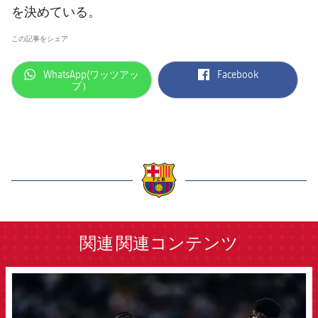
を決めている。
この記事をシェア
label.aria.whatsapp
label.aria.facebook
WhatsApp(ワッツアッ
Facebook
プ）
label.aria.barcelona
関連
関連コンテンツ
FCB Barcelona badge