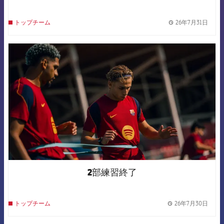
26年7月31日
トップチーム
label.
FCB Barcelona badge
2部練習終了
26年7月30日
トップチーム
label.