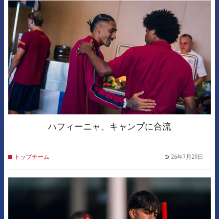
FCB Barcelona badge
ハフィーニャ、キャンプに合流
26年7月29日
トップチーム
label.
FCB Barcelona badge