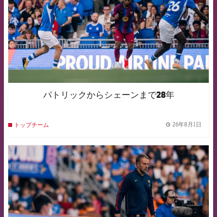
パトリックからシェーンまで28年
26年8月1日
トップチーム
label.
FCB Barcelona badge