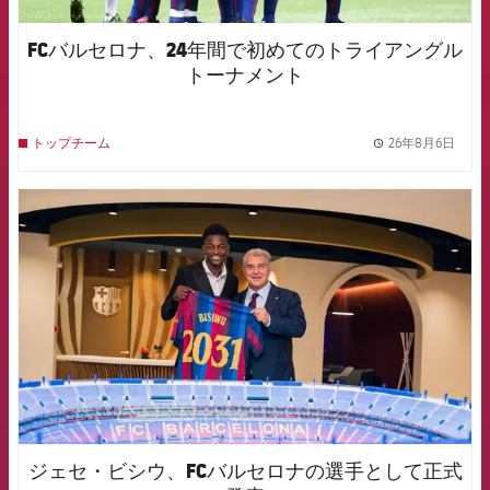
FCバルセロナ、24年間で初めてのトライアングル
トーナメント
26年8月6日
トップチーム
label.
FCB Barcelona badge
ジェセ・ビシウ、FCバルセロナの選手として正式