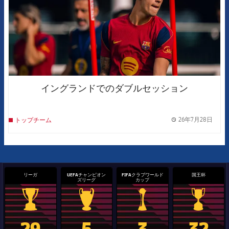
イングランドでのダブルセッション
26年7月28日
トップチーム
label.
リーガ
UEFAチャンピオン
FIFAクラブワールド
国王杯
ズリーグ
カップ
La Liga trophy
Champions League trophy
label.aria.clubworldcup
国王杯
29
5
3
32