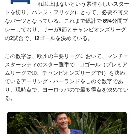
結果
スケジュール
れ以上はないという素晴らしいスター
トを切り、ハンジ・フリックにとって、必要不可欠
順位表
チケット
総計で 894分間プ
なパーツとなっている。これまで
レーしており、リーガ9節とチャンピオンズリーグ
結果
の2試合で、12ゴール
を決めている。
順位表
この数字は、欧州の主要リーグにおいて、マンチェ
スターシティのスター選手で、11ゴール（プレミア
ムリーグで10、チャンピオンズリーグで1）を決め
ているアーリング・ハーランドをしのぐ数字であ
り、現時点で、ヨーロッパので最多得点を決めてい
る。
FC Barcelona club badge