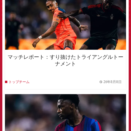
マッチレポート：すり抜けたトライアングルトー
ナメント
26年8月8日
トップチーム
label.
FCB Barcelona badge