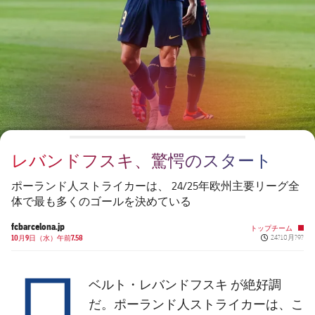
チケット
スケジュール
PLUSICON
LABEL.ARIA.PLUS
会長
plusicon
label.aria.plus
結果
チケット
トップチーム
plusicon
label.aria.plus
レジェンド
プレスパス
順位表
結果
スケジュール
PLUSICON
LABEL.ARIA.PLUS
監督
Facilities
順位表
チケット
トップチーム
plusicon
label.aria.plus
レバンドフスキ、驚愕のスタート
結果
スケジュール
PLUSICON
LABEL.ARIA.PLUS
ポーランド人ストライカーは、 24/25年欧州主要リーグ全
順位表
体で最も多くのゴールを決めている
チケット
トップチーム
plusicon
label.aria.plus
fcbarcelona.jp
トップチーム
Published ne
結果
10月9日（水）午前7.58
24?10月?9?
スケジュール
ロ
PLUSICON
LABEL.ARIA.PLUS
順位表
チケット
ベルト・レバンドフスキ
が絶好調
トップチーム
plusicon
label.aria.plus
だ。ポーランド人ストライカーは、こ