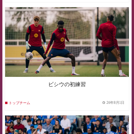
FCB Barcelona badge
ビシウの初練習
26年8月1日
トップチーム
label.
FCB Barcelona badge