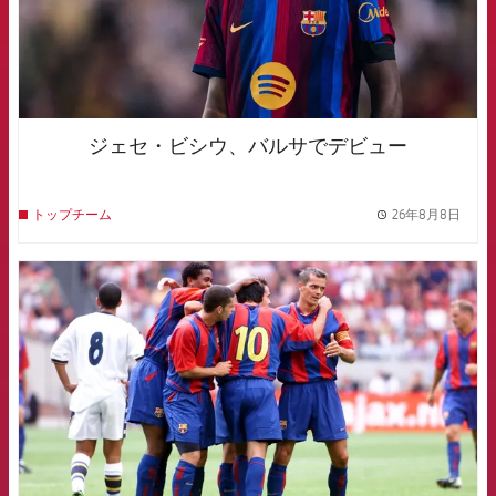
ジェセ・ビシウ、バルサでデビュー
26年8月8日
トップチーム
label.
FCB Barcelona badge