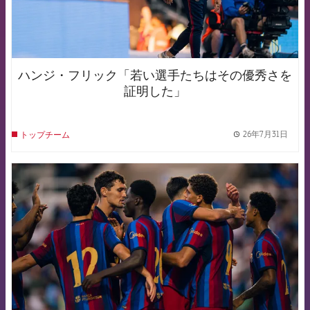
ハンジ・フリック「若い選手たちはその優秀さを
証明した」
26年7月31日
トップチーム
label.
FCB Barcelona badge