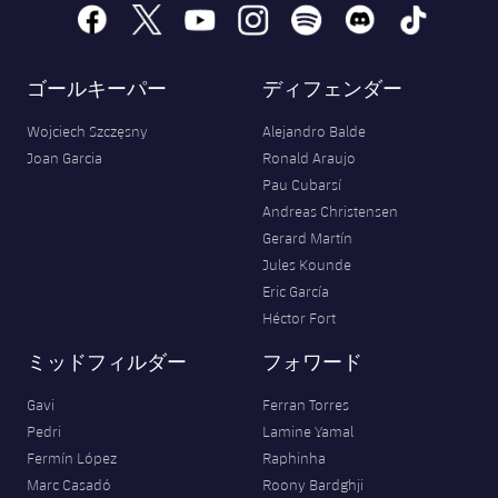
facebook
x
youtube
instagram
spotify
discord
tiktok
ゴールキーパー
ディフェンダー
Wojciech Szczęsny
Alejandro Balde
Joan Garcia
Ronald Araujo
Pau Cubarsí
Andreas Christensen
Gerard Martín
Jules Kounde
Eric García
Héctor Fort
ミッドフィルダー
フォワード
Gavi
Ferran Torres
Pedri
Lamine Yamal
Fermín López
Raphinha
Marc Casadó
Roony Bardghji