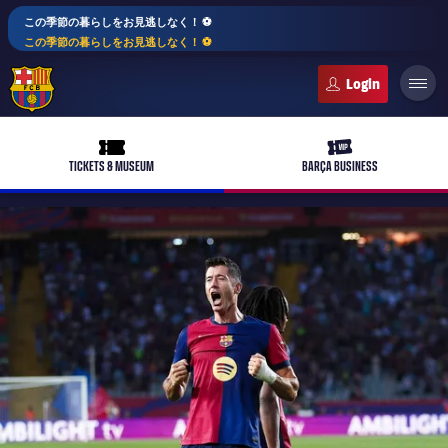
この季節の暮らしをお見逃しなく！ ⚽️
この季節の暮らしをお見逃しなく！ ⚽️
FC Barcelona club badge
ticket-full
ticket-vip
TICKETS & MUSEUM
BARÇA BUSINESS
PLUSICON
LABEL.ARIA.PLUS
トップチーム
plusicon
label.aria.plus
女子サッカー
plusicon
label.aria.plus
バルサアカデミー
plusicon
label.aria.plus
スケジュール
バルサAtlètic
plusicon
label.aria.plus
10年毎