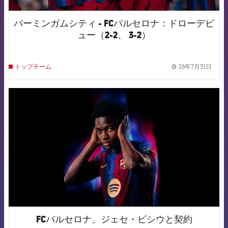
バーミンガムシティ - FCバルセロナ：ドローデビ
ュー（2-2、 3-2）
26年7月31日
トップチーム
label.
FCB Barcelona badge
FCバルセロナ、ジェセ・ビシウと契約