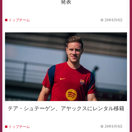
発表
26年8月4日
トップチーム
label.
FCB Barcelona badge
テア・シュテーゲン、アヤックスにレンタル移籍
26年8月4日
トップチーム
label.